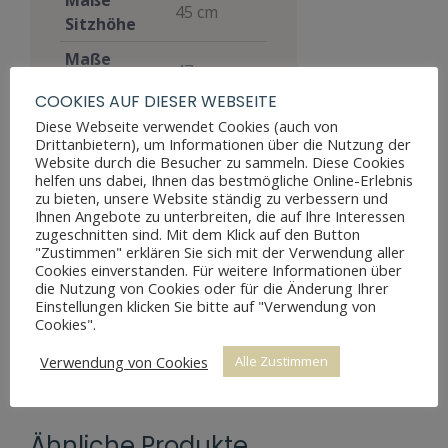
45 cm
Sitzhöhe
Maße
47 cm
Breite
COOKIES AUF DIESER WEBSEITE
Maße Tiefe
42 cm
Diese Webseite verwendet Cookies (auch von
Drittanbietern), um Informationen über die Nutzung der
Louis
Website durch die Besucher zu sammeln. Diese Cookies
Stil
Philippe
helfen uns dabei, Ihnen das bestmögliche Online-Erlebnis
zu bieten, unsere Website ständig zu verbessern und
Materialien
Nussbaum
Ihnen Angebote zu unterbreiten, die auf Ihre Interessen
zugeschnitten sind. Mit dem Klick auf den Button
Möbelart
Sitzmöbel
"Zustimmen" erklären Sie sich mit der Verwendung aller
Cookies einverstanden. Für weitere Informationen über
Preis
320 €
die Nutzung von Cookies oder für die Änderung Ihrer
Einstellungen klicken Sie bitte auf "Verwendung von
Cookies".
Verwendung von Cookies
Alle Zustimmen
Ähnliche Produkte