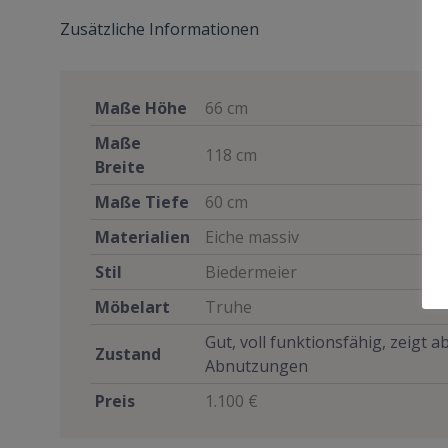
Zusätzliche Informationen
Maße Höhe
66 cm
Maße
118 cm
Breite
Maße Tiefe
60 cm
Materialien
Eiche massiv
Stil
Biedermeier
Möbelart
Truhe
Gut, voll funktionsfähig, zeigt 
Zustand
Abnutzungen
Preis
1.100 €