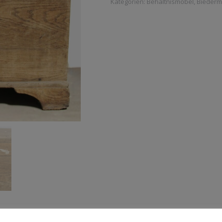
Kategorien:
Behältnismöbel
,
Biederm