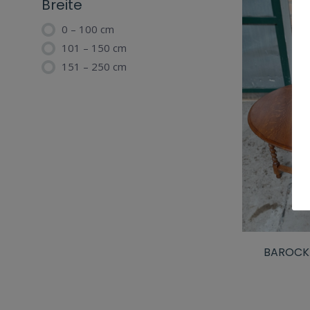
Breite
0 – 100 cm
101 – 150 cm
151 – 250 cm
BAROCK 