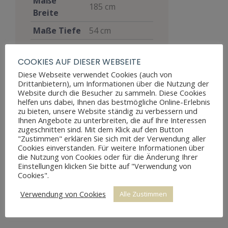
Maße
185 cm
Breite
Maße Tiefe
54 cm
Eisen
,
Materialien
Nussbaum
COOKIES AUF DIESER WEBSEITE
Diese Webseite verwendet Cookies (auch von
Stil
Barock
Drittanbietern), um Informationen über die Nutzung der
Website durch die Besucher zu sammeln. Diese Cookies
Möbelart
Schrank
helfen uns dabei, Ihnen das bestmögliche Online-Erlebnis
zu bieten, unsere Website ständig zu verbessern und
Gut, voll
Ihnen Angebote zu unterbreiten, die auf Ihre Interessen
funktionsfähig,
zugeschnitten sind. Mit dem Klick auf den Button
zeigt aber
"Zustimmen" erklären Sie sich mit der Verwendung aller
Zustand
Cookies einverstanden. Für weitere Informationen über
Altersspuren
die Nutzung von Cookies oder für die Änderung Ihrer
durch
Einstellungen klicken Sie bitte auf "Verwendung von
Abnutzungen
Cookies".
Preis
7.700 €
Verwendung von Cookies
Alle Zustimmen