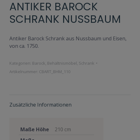
ANTIKER BAROCK
SCHRANK NUSSBAUM
Antiker Barock Schrank aus Nussbaum und Eisen,
von ca. 1750.
Kategorien:
Barock
,
Behältnismöbel
,
Schrank
Artikelnummer:
CBART_BHM_110
Zusätzliche Informationen
Maße Höhe
210 cm