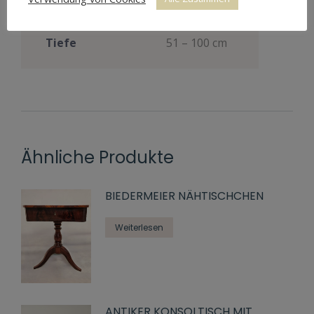
Preis
1.600 €
Tiefe
51 – 100 cm
Ähnliche Produkte
BIEDERMEIER NÄHTISCHCHEN
Weiterlesen
ANTIKER KONSOLTISCH MIT