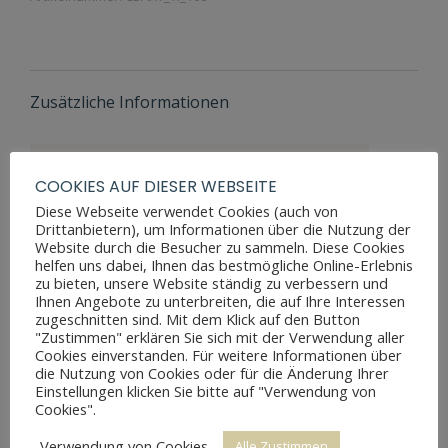
Zusätzliche Informationen
Maße Höhe
76 cm
COOKIES AUF DIESER WEBSEITE
Diese Webseite verwendet Cookies (auch von
100 cm
,
180
Maße Breite
Drittanbietern), um Informationen über die Nutzung der
cm
Website durch die Besucher zu sammeln. Diese Cookies
helfen uns dabei, Ihnen das bestmögliche Online-Erlebnis
Maße Tiefe
82 cm
zu bieten, unsere Website ständig zu verbessern und
Ihnen Angebote zu unterbreiten, die auf Ihre Interessen
Materialien
Kirsche
zugeschnitten sind. Mit dem Klick auf den Button
"Zustimmen" erklären Sie sich mit der Verwendung aller
Stil
Biedermeier
Cookies einverstanden. Für weitere Informationen über
die Nutzung von Cookies oder für die Änderung Ihrer
Möbelart
Esstisch
Einstellungen klicken Sie bitte auf "Verwendung von
Cookies".
ca.
Restaurierungsjahr
2010/2011
Verwendung von Cookies
Alle Zustimmen