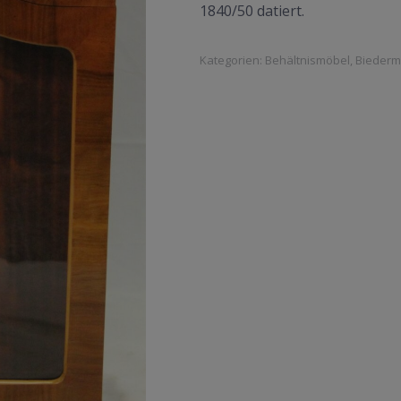
1840/50 datiert.
Kategorien:
Behältnismöbel
,
Biederm