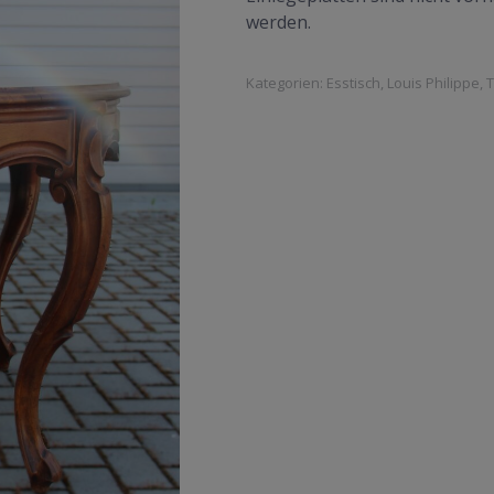
werden.
Kategorien:
Esstisch
,
Louis Philippe
,
T