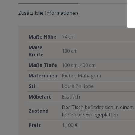
Zusätzliche Informationen
Maße Höhe
74 cm
Maße
130 cm
Breite
Maße Tiefe
100 cm
,
400 cm
Materialien
Kiefer
,
Mahagoni
Stil
Louis Philippe
Möbelart
Esstisch
Der Tisch befindet sich in eine
Zustand
fehlen die Einlegeplatten
Preis
1.100 €