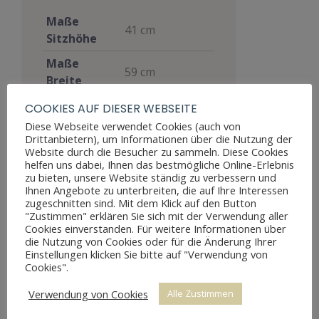
Maße
41 cm
Sitzhöhe
Maße
59 cm
Breite
Maße Tiefe
46 cm
COOKIES AUF DIESER WEBSEITE
Diese Webseite verwendet Cookies (auch von
Materialien
Nussbaum
Drittanbietern), um Informationen über die Nutzung der
Website durch die Besucher zu sammeln. Diese Cookies
Stil
Louis Philippe
helfen uns dabei, Ihnen das bestmögliche Online-Erlebnis
zu bieten, unsere Website ständig zu verbessern und
Möbelart
Sitzmöbel
Ihnen Angebote zu unterbreiten, die auf Ihre Interessen
zugeschnitten sind. Mit dem Klick auf den Button
Gut, voll
"Zustimmen" erklären Sie sich mit der Verwendung aller
funktionsfähig,
Cookies einverstanden. Für weitere Informationen über
zeigt aber
die Nutzung von Cookies oder für die Änderung Ihrer
Zustand
Einstellungen klicken Sie bitte auf "Verwendung von
Altersspuren
Cookies".
durch
Abnutzungen
Verwendung von Cookies
Alle Zustimmen
Preis
850 €