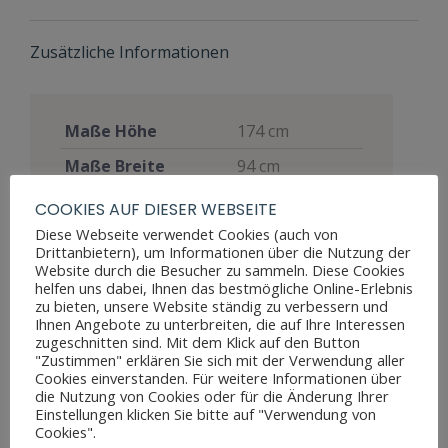
Zusätzliche Informationen
Maße Höhe
174 cm
Maße Breite
94 cm
Maße Tiefe
38 cm
COOKIES AUF DIESER WEBSEITE
Diese Webseite verwendet Cookies (auch von
Edelhölzer
,
Drittanbietern), um Informationen über die Nutzung der
Materialien
Nussbaum
,
Website durch die Besucher zu sammeln. Diese Cookies
Perlmutt
helfen uns dabei, Ihnen das bestmögliche Online-Erlebnis
zu bieten, unsere Website ständig zu verbessern und
Stil
Biedermeier
Ihnen Angebote zu unterbreiten, die auf Ihre Interessen
zugeschnitten sind. Mit dem Klick auf den Button
Möbelart
Vitrine
"Zustimmen" erklären Sie sich mit der Verwendung aller
Cookies einverstanden. Für weitere Informationen über
Gut, voll
die Nutzung von Cookies oder für die Änderung Ihrer
funktionsfähig,
Einstellungen klicken Sie bitte auf "Verwendung von
Cookies".
zeigt aber