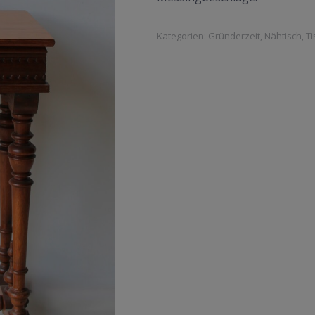
Kategorien:
Gründerzeit
,
Nähtisch
,
Ti