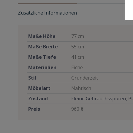
Zusätzliche Informationen
Maße Höhe
77 cm
Maße Breite
55 cm
Maße Tiefe
41 cm
Materialien
Eiche
Stil
Gründerzeit
Möbelart
Nähtisch
Zustand
kleine Gebrauchsspuren, Pl
Preis
960 €