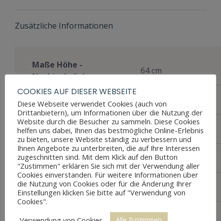
Zusätzliche Informationen
Maße Höhe -
64 cm
Nachtschränke
COOKIES AUF DIESER WEBSEITE
Maße Breite -
42 cm
Diese Webseite verwendet Cookies (auch von
Nachtschränke
Drittanbietern), um Informationen über die Nutzung der
Website durch die Besucher zu sammeln. Diese Cookies
Maße Tiefe -
38 cm
helfen uns dabei, Ihnen das bestmögliche Online-Erlebnis
Nachtschränke
zu bieten, unsere Website ständig zu verbessern und
Ihnen Angebote zu unterbreiten, die auf Ihre Interessen
Maße Höhe -
zugeschnitten sind. Mit dem Klick auf den Button
196 cm
Spiegelaufsatzkommode
"Zustimmen" erklären Sie sich mit der Verwendung aller
Cookies einverstanden. Für weitere Informationen über
Maße Breite -
die Nutzung von Cookies oder für die Änderung Ihrer
105 cm
Spiegelaufsatzkommode
Einstellungen klicken Sie bitte auf "Verwendung von
Cookies".
Maße Tiefe -
55 cm
Verwendung von Cookies
Alle Zustimmen