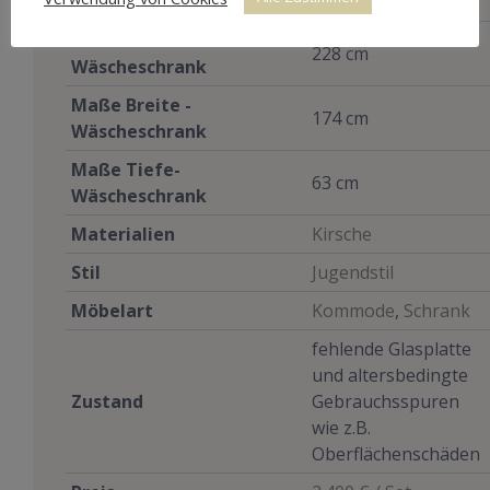
Spiegelaufsatzkommode
Maße Höhe -
228 cm
Wäscheschrank
Maße Breite -
174 cm
Wäscheschrank
Maße Tiefe-
63 cm
Wäscheschrank
Materialien
Kirsche
Stil
Jugendstil
Möbelart
Kommode
,
Schrank
fehlende Glasplatte
und altersbedingte
Zustand
Gebrauchsspuren
wie z.B.
Oberflächenschäden